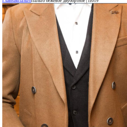
Главная
Пальто
Пальто бежевое двубортное | П019