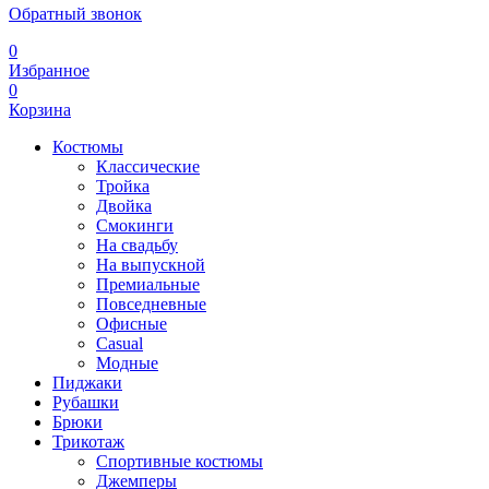
Обратный звонок
0
Избранное
0
Корзина
Костюмы
Классические
Тройка
Двойка
Смокинги
На свадьбу
На выпускной
Премиальные
Повседневные
Офисные
Casual
Модные
Пиджаки
Рубашки
Брюки
Трикотаж
Спортивные костюмы
Джемперы