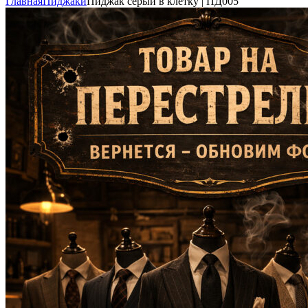
Главная
Пиджаки
Пиджак серый в клетку | ПД005