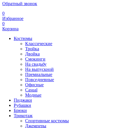
Обратный звонок
0
Избранное
0
Корзина
Костюмы
Классические
Тройка
Двойка
Смокинги
На свадьбу
На выпускной
Премиальные
Повседневные
Офисные
Casual
Модные
Пиджаки
Рубашки
Брюки
Трикотаж
Спортивные костюмы
Джемперы