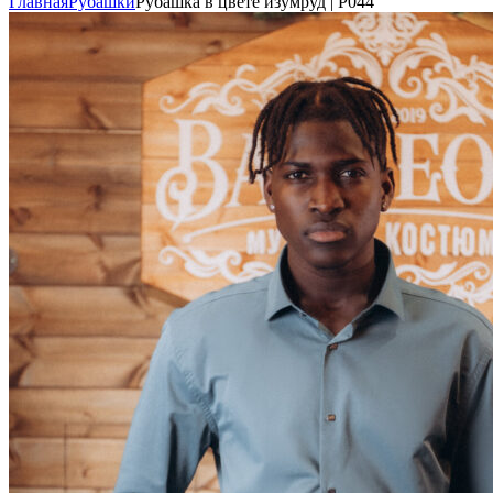
Главная
Рубашки
Рубашка в цвете изумруд | Р044