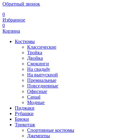
Обратный звонок
0
Избранное
0
Корзина
Костюмы
Классические
Тройка
Двойка
Смокинги
На свадьбу
На выпускной
Премиальные
Повседневные
Офисные
Casual
Модные
Пиджаки
Рубашки
Брюки
Трикотаж
Спортивные костюмы
Джемперы