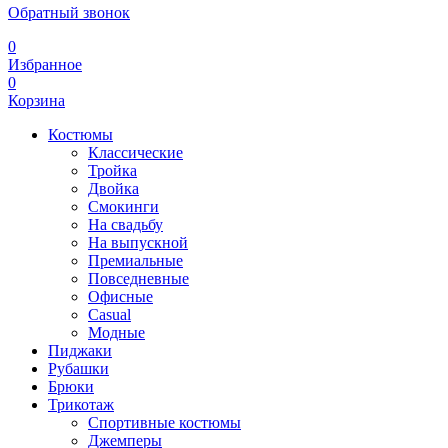
Обратный звонок
0
Избранное
0
Корзина
Костюмы
Классические
Тройка
Двойка
Смокинги
На свадьбу
На выпускной
Премиальные
Повседневные
Офисные
Casual
Модные
Пиджаки
Рубашки
Брюки
Трикотаж
Спортивные костюмы
Джемперы