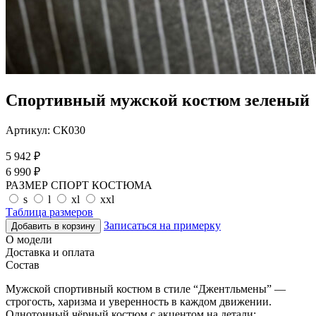
Спортивный мужской костюм зеленый
Артикул:
СК030
5 942
₽
6 990
₽
РАЗМЕР СПОРТ КОСТЮМА
s
l
xl
xxl
Таблица размеров
Записаться на примерку
Добавить в корзину
О модели
Доставка и оплата
Состав
Мужской спортивный костюм в стиле “Джентльмены” —
строгость, харизма и уверенность в каждом движении.
Однотонный чёрный костюм с акцентом на детали: