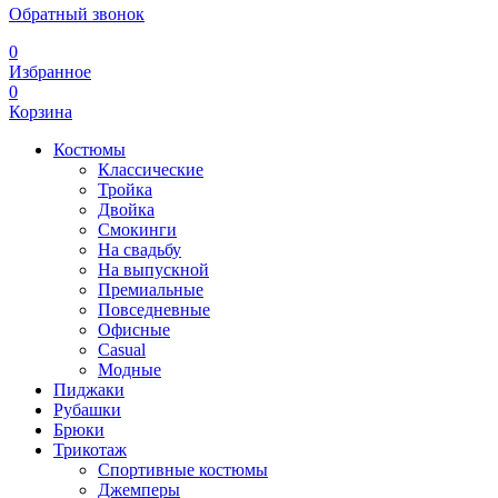
Обратный звонок
0
Избранное
0
Корзина
Костюмы
Классические
Тройка
Двойка
Смокинги
На свадьбу
На выпускной
Премиальные
Повседневные
Офисные
Casual
Модные
Пиджаки
Рубашки
Брюки
Трикотаж
Спортивные костюмы
Джемперы